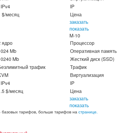
1IPv4
IP
1 $/месяц
Цена
заказать
показать
M-10
2 ядро
Процессор
1024 Mb
Оперативная память
10240 Mb
Жесткий диск (SSD)
Безлимитный трафик
Трафик
KVM
Виртуализация
1IPv4
IP
1.5 $/месяц
Цена
заказать
показать
4 базовых тарифов, больше тарифов на
странице.