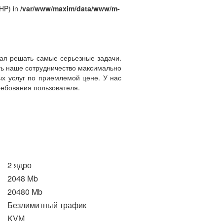
PHP) in
/var/www/maxim/data/www/m-
вая решать самые серьезные задачи.
ть наше сотрудничество максимально
х услуг по приемлемой цене. У нас
ребования пользователя.
2 ядро
2048 Mb
20480 Mb
Безлимитный трафик
KVM