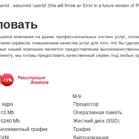
erId - assumed 'userId' (this will throw an Error in a future version of 
ловать
шаяся компания на рынке профессиональных хостинг услуг, гото
ием сервисов, повышением качества услуг для того, что бы сдела
ью нашей компании является предоставление высококачественны
лиенту, мы готовы предоставить качественный сервис под любые т
M-9
1 ядро
Процессор
512 Mb
Оперативная память
10240 Mb
Жесткий диск (SSD)
Безлимитный трафик
Трафик
KVM
Виртуализация