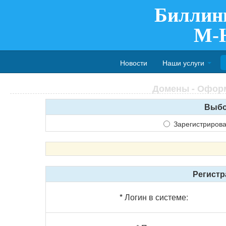
Биллин
M-
Новости
Наши услуги
Домены - Оформл
Выбо
Зарегистриров
Регистр
*
Логин в системе: