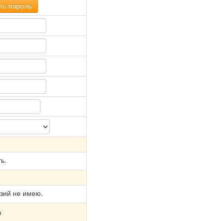
ть пароль
ь.
зий не имею.
ю