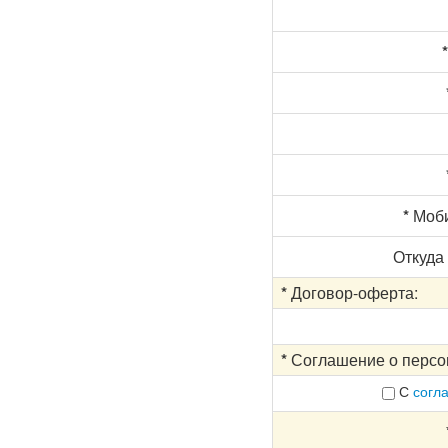
*
*
Моби
Откуда 
*
Договор-оферта:
*
Соглашение о персо
С
согл