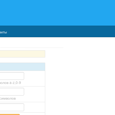
акты
волов a-z,0-9
 символов