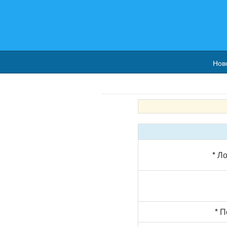
Нов
*
Ло
*
По