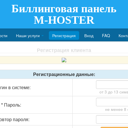
Биллинговая панель
M-HOSTER
ости
Наши услуги
Регистрация
Вход
FAQ
Конт
Регистрация клиента
Регистрационные данные:
гин в системе:
от 3 до 13 сим
*
Пароль:
не менее 8
втор пароля: