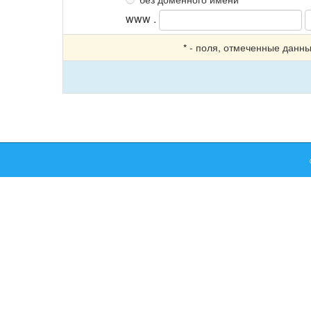
www .
- поля, отмеченные данны
*